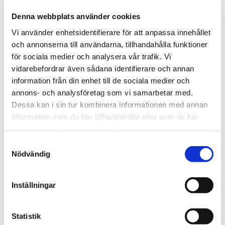
Denna webbplats använder cookies
Är du kund hos Feelgood?
Vi använder enhetsidentifierare för att anpassa innehållet
och annonserna till användarna, tillhandahålla funktioner
Ja
för sociala medier och analysera vår trafik. Vi
Nej
vidarebefordrar även sådana identifierare och annan
information från din enhet till de sociala medier och
Jag samtycker till att Feelgood kontaktar mig
annons- och analysföretag som vi samarbetar med.
angående min förfrågan
Dessa kan i sin tur kombinera informationen med annan
information som du har tillhandahållit eller som de har
Jag samtycker till att ta emot andra utskick
samlat in när du har använt deras tjänster.
från Feelgood (du kan när som helst
Samtyckesval
avregistrera dig)
Nödvändig
Genom att skicka in det här formuläret samtycker
du till vår
personuppgiftspolicy
.
Inställningar
CAPTCHA
Statistik
Vad är fyra plus fyra? (svara med text)