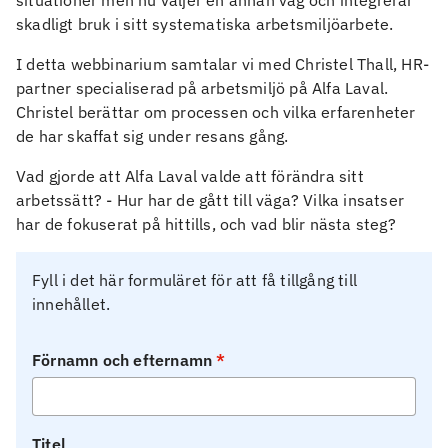
situationer men nu väljer en annan väg och integrerar
skadligt bruk i sitt systematiska arbetsmiljöarbete.
I detta webbinarium samtalar vi med Christel Thall, HR-
partner specialiserad på arbetsmiljö på Alfa Laval.
Christel berättar om processen och vilka erfarenheter
de har skaffat sig under resans gång.
Vad gjorde att Alfa Laval valde att förändra sitt
arbetssätt? - Hur har de gått till väga? Vilka insatser
har de fokuserat på hittills, och vad blir nästa steg?
Fyll i det här formuläret för att få tillgång till
innehållet.
Förnamn och efternamn
Titel