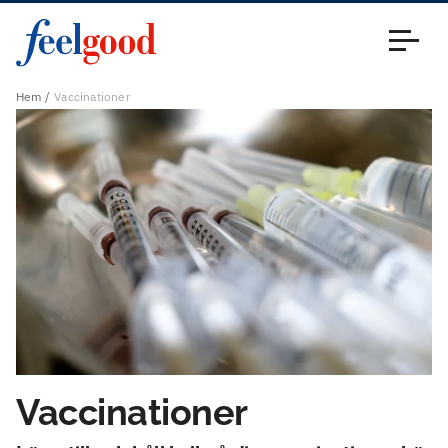
Huvudmeny (sv)
Stäng
Hem
Vaccinationer
Vaccinationer