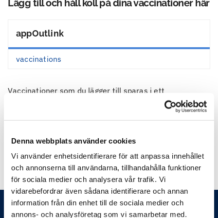
Lägg till och håll koll på dina vaccinationer här
appOutlink
vaccinations
Vaccinationer som du lägger till sparas i ett
hälsodatakonto hos oss. Bara du har tillgång till detta
konto och du kan radera det när du vill.
Om du har vaccinerats hos Feelgood kan vi hämta de
Denna webbplats använder cookies
vaccinationerna från din journal automatiskt.
Vi använder enhetsidentifierare för att anpassa innehållet
och annonserna till användarna, tillhandahålla funktioner
för sociala medier och analysera vår trafik. Vi
vidarebefordrar även sådana identifierare och annan
information från din enhet till de sociala medier och
annons- och analysföretag som vi samarbetar med.