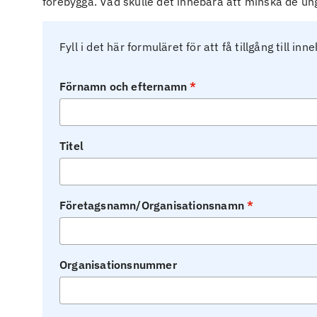
förebygga. Vad skulle det innebära att minska de u
Fyll i det här formuläret för att få tillgång till inne
Förnamn och efternamn
Titel
Företagsnamn/Organisationsnamn
Organisationsnummer