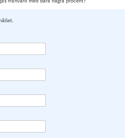
ngas frånvaro med bara några procent?
hållet.