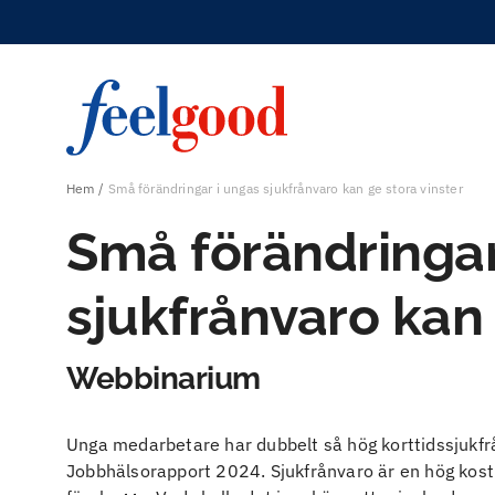
Hem
Små förändringar i ungas sjukfrånvaro kan ge stora vinster
Små förändringa
sjukfrånvaro kan 
Webbinarium
Unga medarbetare har dubbelt så hög korttidssjukfrå
Jobbhälsorapport 2024. Sjukfrånvaro är en hög kostna