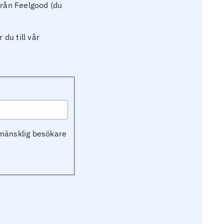
från Feelgood (du
du till vår
n mänsklig besökare