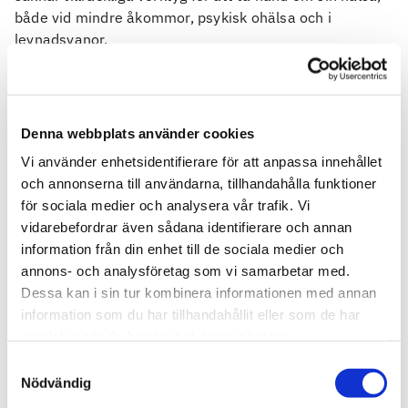
både vid mindre åkommor, psykisk ohälsa och i
levnadsvanor.
- Bristen på förmåga att vårda sin hälsa syns bland
annat i resultaten för friskfaktorn ”balans och
återhämtning”, som bara 22 procent av unga har.
Denna webbplats använder cookies
Denna friskfaktor blir bättre ju äldre vi blir, konstaterar
Vi använder enhetsidentifierare för att anpassa innehållet
Daphne Enstam, chefsläkare på Feelgood.
och annonserna till användarna, tillhandahålla funktioner
Jobbhälsorapporten beskriver också långa trender i
för sociala medier och analysera vår trafik. Vi
arbetslivet
vidarebefordrar även sådana identifierare och annan
information från din enhet till de sociala medier och
Årets Jobbhälsorapport ger också, som vanligt, en bred
annons- och analysföretag som vi samarbetar med.
översikt över långa trender kring frågor om hälsa,
Dessa kan i sin tur kombinera informationen med annan
arbetsmiljö och livsstil. Det finns brister och
information som du har tillhandahållit eller som de har
utmaningar, men det som dominerar är ändå bilden av
samlat in när du har använt deras tjänster.
ett stabilt och friskt arbetsliv där de flesta trivs och mår
Samtyckesval
bra. Stabilitet är dock inte alltid av godo. I årets rapport
Nödvändig
väcker Feelgood frågan om en del av resultaten kanske