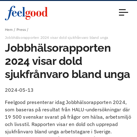
Huvudmeny (sv)
Stäng
Hem
Press
Jobbhälsorapporten 2024 visar dold sjukfrånvaro bland unga
Jobbhälsorapporten
2024 visar dold
sjukfrånvaro bland unga
2024-05-13
Feelgood presenterar idag Jobbhälsorapporten 2024,
som baseras på resultat från HALU-undersökningar där
19 500 svenskar svarat på frågor om hälsa, arbetsmiljö
och livsstil. Rapporten visar en dold och upprepad
sjukfrånvaro bland unga arbetstagare i Sverige.