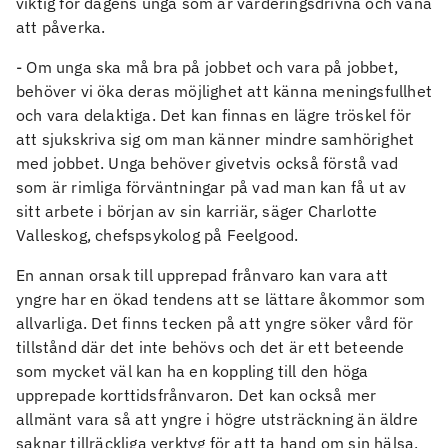
viktig för dagens unga som är värderingsdrivna och vana
att påverka.
- Om unga ska må bra på jobbet och vara på jobbet,
behöver vi öka deras möjlighet att känna meningsfullhet
och vara delaktiga. Det kan finnas en lägre tröskel för
att sjukskriva sig om man känner mindre samhörighet
med jobbet. Unga behöver givetvis också förstå vad
som är rimliga förväntningar på vad man kan få ut av
sitt arbete i början av sin karriär, säger Charlotte
Valleskog, chefspsykolog på Feelgood.
En annan orsak till upprepad frånvaro kan vara att
yngre har en ökad tendens att se lättare åkommor som
allvarliga. Det finns tecken på att yngre söker vård för
tillstånd där det inte behövs och det är ett beteende
som mycket väl kan ha en koppling till den höga
upprepade korttidsfrånvaron. Det kan också mer
allmänt vara så att yngre i högre utsträckning än äldre
saknar tillräckliga verktyg för att ta hand om sin hälsa,