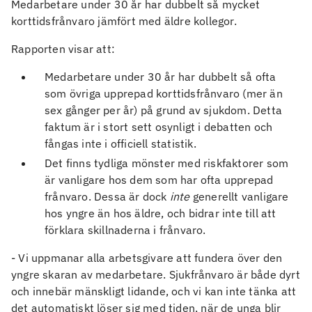
Medarbetare under 30 år har dubbelt så mycket
korttidsfrånvaro jämfört med äldre kollegor.
Rapporten visar att:
Medarbetare under 30 år har dubbelt så ofta
som övriga upprepad korttidsfrånvaro (mer än
sex gånger per år) på grund av sjukdom. Detta
faktum är i stort sett osynligt i debatten och
fångas inte i officiell statistik.
Det finns tydliga mönster med riskfaktorer som
är vanligare hos dem som har ofta upprepad
frånvaro. Dessa är dock
inte
generellt vanligare
hos yngre än hos äldre, och bidrar inte till att
förklara skillnaderna i frånvaro.
- Vi uppmanar alla arbetsgivare att fundera över den
yngre skaran av medarbetare. Sjukfrånvaro är både dyrt
och innebär mänskligt lidande, och vi kan inte tänka att
det automatiskt löser sig med tiden, när de unga blir