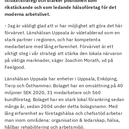
tillväxtstrategi och stärker positionen som
rikstäckande och som ledande hälsoföretag för det
moderna arbetslivet.
- Jag är väldigt glad att vi har möjlighet att göra det här
förvärvet. Länshälsan Uppsala är väletablerad som en
stark partner i regionen, och har kompetenta
medarbetare med lång erfarenhet. Förvärvet är ett
viktigt steg i vår strategi att stärka den lokala närvaron
på viktiga marknader, säger Joachim Morath, vd på
Feelgood.
Länshälsan Uppsala har enheter i Uppsala, Enköping,
Tierp och Östhammar. Bolaget har en omsättning på 40
miljoner SEK 2020, 31 medarbetare och 560
kundföretag. Bolaget har en stark lokal förankring sedan
många år, sedan 2004 under detta bolagsnamn. Med
lång erfarenhet av företagshälsa och chefsstöd arbetar
man inom områdena: organisation & ledarskap, hälsa,
hållbar rehabilitering och arbetsmiljö.