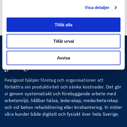
800 000 medarbetare. Feelgood grundades 1995 och
ägs sedan 2021 av den finska vårdkoncernen
Visa detaljer
Terveystalo Healthcare OY. www.feelgood.se
Tillåt alla
Tillåt urval
Avvisa
Feelgood hjälper företag och organisationer att
förbättra sin produktivitet och sänka kostnader. Det gör
vi genom systematiskt och förebyggande arbete med
arbetsmiljö, hållbar hälsa, ledarskap, medarbetarskap
och vid behov rehabilitering eller krishantering. Vi möter
våra kunder både digitalt och fysiskt över hela Sverige.