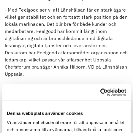
- Med Feelgood ser vi att Länshälsan får en stark ägare
vilket ger stabilitet och en fortsatt stark position på den
lokala marknaden. Det blir bra för både kunder och
medarbetare. Feelgood har kommit långt inom
digitalisering och är branschledande med digitala
lösningar, digitala tjänster och leveransformer.
Dessutom har Feelgood affärsområdet organisation och
ledarskap, vilket passar vår affärsenhet Uppsala
Chefsforum bra säger Annika Hilborn, VD på Länshälsan
Uppsala.
Förvärvet genomförs genom att Feelgood förvärvar
samtliga aktier i bolaget. Tillträde sker 1 februari 2022.
Denna webbplats använder cookies
För mer information kontakta:
Vi använder enhetsidentifierare för att anpassa innehållet
Joachim Morath, VD Feelgood, 070 -213 08 23,
och annonserna till användarna, tillhandahålla funktioner