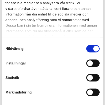
joachim.morath@feelgood.se
för sociala medier och analysera vår trafik. Vi
vidarebefordrar även sådana identifierare och annan
Cecilia Höjgård Höök, CFO Feelgood, 070-092 24 84,
information från din enhet till de sociala medier och
cecilia.hojgardhook@feelgood.se
annons- och analysföretag som vi samarbetar med.
Dessa kan i sin tur kombinera informationen med annan
information som du har tillhandahållit eller som de har
samlat in när du har använt deras tjänster.
Samtyckesval
Om Feelgood
Nödvändig
Feelgood är Sveriges ledande hälsoföretag för det
moderna arbetslivet. Feelgood hjälper företag och
Inställningar
organisationer att förbättra produktivitet och sänka
kostnader genom att arbeta systematiskt och
förebyggande med arbetsmiljö, hållbar hälsa, ledarskap,
Statistik
medarbetarskap och vid behov rehabilitering eller
krishantering. Företaget har idag 700 medarbetare som
Marknadsföring
möter kunderna både digitalt och på ca 120 platser i
Sverige. Totalt omfattar Feelgoods 8 000 kunder över