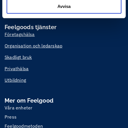
och vid behov rehabilitering eller krishantering. Vi möter
Avvisa
våra kunder både digitalt och fysiskt över hela Sverige.
Feelgoods tjänster
Företagshälsa
Organisation och ledarskap
Skadligt bruk
Privathälsa
Utbildning
Mer om Feelgood
Våra enheter
Press
Feelgoodmetoden