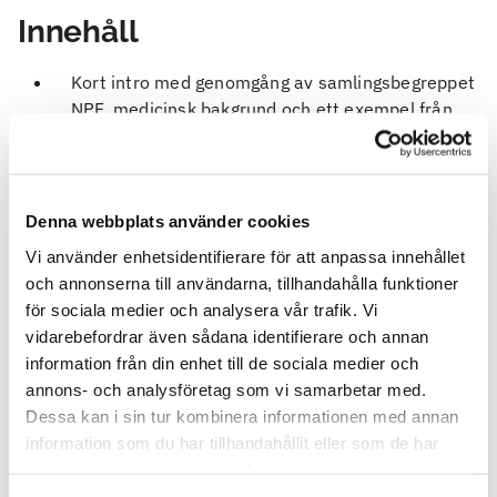
Innehåll
Kort intro med genomgång av samlingsbegreppet
NPF, medicinsk bakgrund och ett exempel från
verkligheten - vanliga utmaningar från arbetslivet
Konkreta exempel på lämpliga anpassningar vid
ADHD och autism
Utmaningar för chefer kopplade till medarbetare
Denna webbplats använder cookies
med NPF
Vi använder enhetsidentifierare för att anpassa innehållet
Arbetsgivarens ansvar - kort om de lagar som
och annonserna till användarna, tillhandahålla funktioner
reglerar arbetsgivarens skyldighet till anpassning
för sociala medier och analysera vår trafik. Vi
Utrymme för frågor och reflektioner samt
vidarebefordrar även sådana identifierare och annan
utvärdering
information från din enhet till de sociala medier och
annons- och analysföretag som vi samarbetar med.
Anmälan och avbokningsregler
Dessa kan i sin tur kombinera informationen med annan
information som du har tillhandahållit eller som de har
Anmäl dig
senast 11 november
genom att klicka på
samlat in när du har använt deras tjänster.
Anmäl dig här
ovan. Utbildningen kan ombokas eller