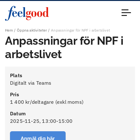
Huvudmeny (sv)
Stäng
Hem
Öppna aktiviteter
Anpassningar för NPF i arbetslivet
Anpassningar för NPF i
arbetslivet
Plats
Digitalt via Teams
Pris
1 400 kr/deltagare (exkl moms)
Datum
2025-11-25, 13:00-15:00
Anmäl dig här