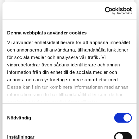
Rätt insatser betalar tillbaka. Sjukfrånvaro,
konflikter och stress har ett pris.
Denna webbplats använder cookies
Vi använder enhetsidentifierare för att anpassa innehållet
och annonserna till användarna, tillhandahålla funktioner
för sociala medier och analysera vår trafik. Vi
vidarebefordrar även sådana identifierare och annan
information från din enhet till de sociala medier och
annons- och analysföretag som vi samarbetar med.
Dessa kan i sin tur kombinera informationen med annan
information som du har tillhandahållit eller som de har
samlat in när du har använt deras tjänster.
Samtyckesval
Anmäl dig till våra webbinarier och
Nödvändig
seminarier
Få inspiration och kunskap genom våra
kostnadsfria webbinarier och frukostseminarier.
Inställningar