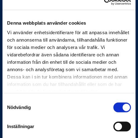
Denna webbplats använder cookies
Vi använder enhetsidentifierare för att anpassa innehållet
Feelgood hjälper företag och organisationer att
och annonserna till användarna, tillhandahålla funktioner
förbättra sin produktivitet och sänka kostnader. Det gör
för sociala medier och analysera vår trafik. Vi
vi genom systematiskt och förebyggande arbete med
vidarebefordrar även sådana identifierare och annan
arbetsmiljö, hållbar hälsa, ledarskap, medarbetarskap
information från din enhet till de sociala medier och
och vid behov rehabilitering eller krishantering. Vi möter
annons- och analysföretag som vi samarbetar med.
våra kunder både digitalt och fysiskt över hela Sverige.
Dessa kan i sin tur kombinera informationen med annan
information som du har tillhandahållit eller som de har
Feelgoods tjänster
samlat in när du har använt deras tjänster.
Företagshälsa
Samtyckesval
Nödvändig
Organisation och ledarskap
Skadligt bruk
Inställningar
Privathälsa