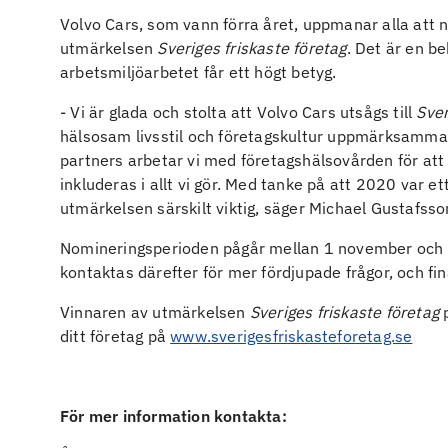
Volvo Cars, som vann förra året, uppmanar alla att no
utmärkelsen
Sveriges friskaste företag
. Det är en b
arbetsmiljöarbetet får ett högt betyg.
- Vi är glada och stolta att Volvo Cars utsågs till
Sver
hälsosam livsstil och företagskultur uppmärksamma
partners arbetar vi med företagshälsovården för at
inkluderas i allt vi gör. Med tanke på att 2020 var 
utmärkelsen särskilt viktig, säger Michael Gustafsso
Nomineringsperioden pågår mellan 1 november och 1
kontaktas därefter för mer fördjupade frågor, och f
Vinnaren av utmärkelsen
Sveriges friskaste företag
p
ditt företag på
www.sverigesfriskasteforetag.se
För mer information kontakta: