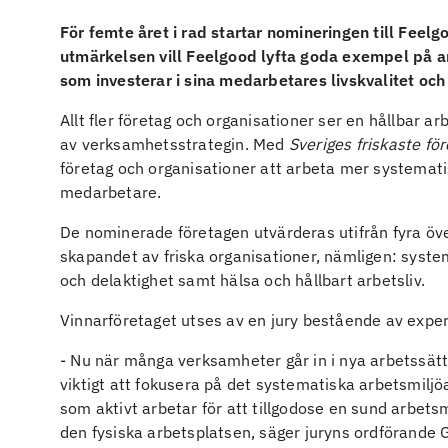
För femte året i rad startar nomineringen till Fee
utmärkelsen vill Feelgood lyfta goda exempel på arb
som investerar i sina medarbetares livskvalitet och
Allt fler företag och organisationer ser en hållbar 
av verksamhetsstrategin. Med
Sveriges friskaste fö
företag och organisationer att arbeta mer systemat
medarbetare.
De nominerade företagen utvärderas utifrån fyra öv
skapandet av friska organisationer, nämligen: syst
och delaktighet samt hälsa och hållbart arbetsliv.
Vinnarföretaget utses av en jury bestående av exper
- Nu när många verksamheter går in i nya arbetssätt e
viktigt att fokusera på det systematiska arbetsmiljöa
som aktivt arbetar för att tillgodose en sund arbetsm
den fysiska arbetsplatsen, säger juryns ordförande