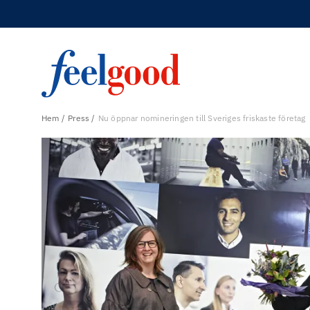
Hem
Press
Nu öppnar nomineringen till Sveriges friskaste företag