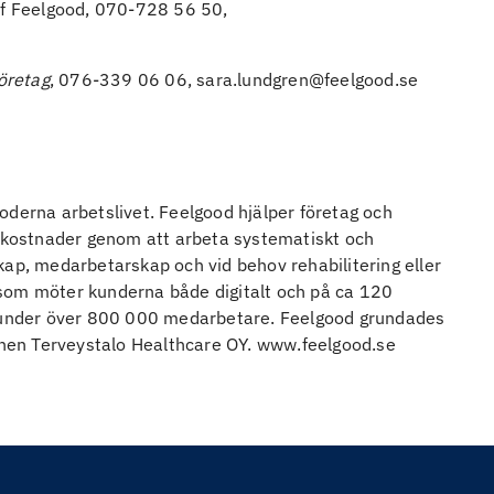
f Feelgood, 070-728 56 50,
företag
, 076-339 06 06, sara.lundgren@feelgood.se
oderna arbetslivet. Feelgood hjälper företag och
a kostnader genom att arbeta systematiskt och
kap, medarbetarskap och vid behov rehabilitering eller
som möter kunderna både digitalt och på ca 120
 kunder över 800 000 medarbetare. Feelgood grundades
nen Terveystalo Healthcare OY. www.feelgood.se