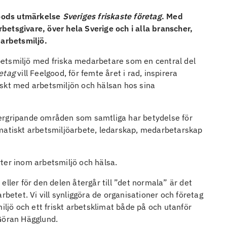
lgoods utmärkelse
Sveriges friskaste företag
. Med
etsgivare, över hela Sverige och i alla branscher,
 arbetsmiljö.
arbetsmiljö med friska medarbetare som en central del
retag
vill Feelgood, för femte året i rad, inspirera
iskt med arbetsmiljön och hälsan hos sina
ergripande områden som samtliga har betydelse för
ematiskt arbetsmiljöarbete, ledarskap, medarbetarskap
ter inom arbetsmiljö och hälsa.
ller för den delen återgår till ”det normala” är det
rbetet. Vi vill synliggöra de organisationer och företag
iljö och ett friskt arbetsklimat både på och utanför
 Göran Hägglund.