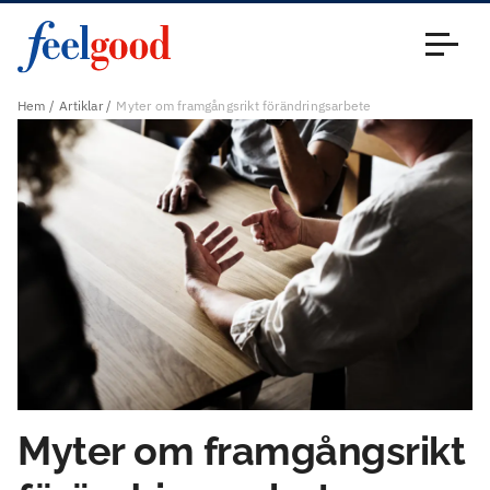
Huvudmeny (sv)
Stäng
Hem
Artiklar
Myter om framgångsrikt förändringsarbete
Myter om framgångsrikt