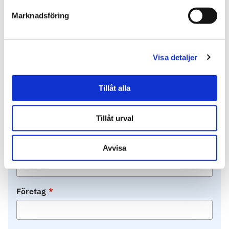
ger långsiktiga resultat.
Marknadsföring
Visa detaljer
Hur mår er organisation?
Tillåt alla
För- och efternamn
Tillåt urval
Befattning
Avvisa
Företag