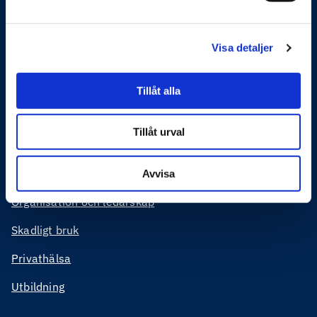
Feelgood helps companies and organisations improve
their productivity and lower their costs. We do this
through systematic preventive work on the work
Visa detaljer
environment, sustainable health, management and
employees and, where necessary, rehabilitation or
Tillåt alla
crisis management. We meet our customers both online
and in person all over Sweden.
Tillåt urval
Feelgoods tjänster
Företagshälsa
Avvisa
Organisation och ledarskap
Skadligt bruk
Privathälsa
Utbildning