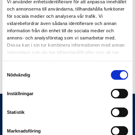
Vi använder enhetsidentifierare för att anpassa innehållet
Some examples of what you can get help with:
och annonserna till användarna, tillhandahålla funktioner
för sociala medier och analysera vår trafik. Vi
Getting started with training (running, strength
vidarebefordrar även sådana identifierare och annan
etc, from scratch)
information från din enhet till de sociala medier och
Exploring different forms of exercise
annons- och analysföretag som vi samarbetar med.
Functional training indoors and outdoors (using
Dessa kan i sin tur kombinera informationen med annan
minimal equipment)
information som du har tillhandahållit eller som de har
Training for races (cross-country skiing, running
samlat in när du har använt deras tjänster.
or cycling)
Samtyckesval
Nödvändig
Inställningar
Statistik
Marknadsföring